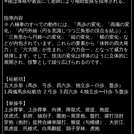
✳︎後は体格や素質にて老師により補助套路を指導される。
指導内容
※ 八極拳のすべての動作には、「馬歩の変化」「両儀の変
化」「内円外綾（円を意識しつつ三角形の頂点を結ぶ）」
「三角形から円錐への変化」「縦の変化」「横の変化」な
どが内包されています。これらの要素から「体幹の四大発
力」と「六大開」が生まれ、「六力合一」となって威力を
発揮します。そして、技法の変化は球体のように立体的に
展開され、技撃として繰り広げられるのです。
【站桩功】
五大歩形（馬歩、弓歩、四六歩、独立歩～仆歩、盤歩）
1.両儀馬歩站桩功 2.弓歩 3.四六歩 4.独立歩〜仆歩 5.盤歩
【単操手】
上歩撑掌、上歩撑拳、向捶、降龍式、搓提、炮提、
伏虎式、斜胯、抽別子、圏抱～窩里炮、盤打、攉打頂肘
穿抱（抱肘）提胯合練単陽打、猴提（勾楼纏）、大折江、
黒虎提、托槍式、白馬翻提、鷂子穿林、虎抱