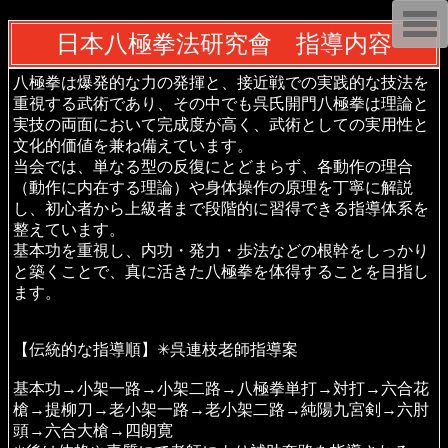
T
o
日本八極拳法研究會 指導内容
g
g
l
八極拳は爆発的な力の発揮と、接近戦での実践的な技法を
e
重視する武術であり、その中でも呉氏開門八極拳は理論と
n
a
実技の両面において完成度が高く、武術としての実用性と
v
文化的価値を兼ね備えています。
i
当会では、単なる型の反復にとどまらず、各動作の理合
g
a
（動作に内在する理論）や身体操作の原理を丁寧に解説
t
し、初心者から上級者まで段階的に習得できる指導体系を
i
o
整えています。
n
基本功を重視し、内功・発力・歩法などの根幹をしっかり
と築くことで、真に活きた八極拳を体得することを目指し
ます。
【伝統的な指導順】✳︎呉連枝老師指導案
基本功→小架一路→小架二路→八極拳単打→対打→六合花
槍→提柳刀→老小架一路→老小架二路→純陽九宮剣→六肘
頭→六合大槍→四朗寛