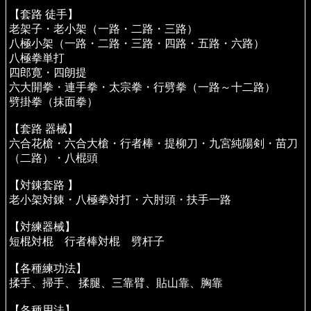
【套路 徒手】
老架子・老小架（一路・二路・三路）
八極小架（一路・二路・三路・四路・五路・六路）
八極拳単打
四郎寛・四朗提
六大開拳・連手拳・太宗拳・行劈拳（一路～十二路）
劈掛拳（抹面拳）
【套路 器械】
六合花槍・六合大槍・行者棒・提柳刀・九宮純陽剣・苗刀
（二路）・八棍頭
【対錬套路 】
老小架対錬・八極拳対打・六肘頭・扶手一路
【対練器械】
短棍対棍 行者棒対棍 劈杆子
【各種練功法】
揉手、掃手、 揉腿、三靠臂、貼山靠、胸靠
【各種用法】