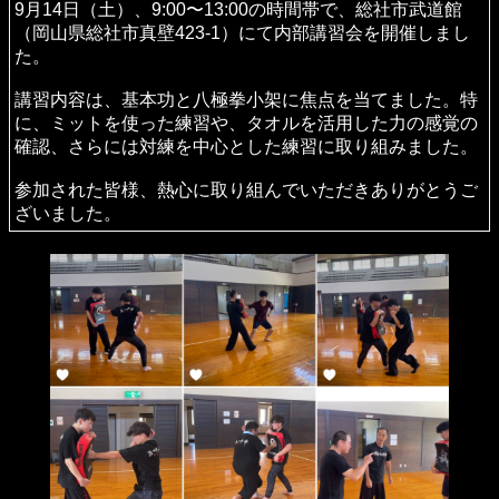
術観摩交流大会において、孟村八極拳の対打で出場しまし
た。また、私が月一回指導に伺っている神戸八極拳把式房
からは、小架二路、単打、六合花槍の3名が出場しまし
た。
この大会は、伝統武術に特化した唯一の大会であり、錚々
たるメンバーが集まります。
対練では、通常の大会とは異なり、迫力ある演武を目標に
して臨みました。その結果、皆様から高く評価され、見事
にグランプリを獲得することができました。
大会運営スタッフの皆様、出場選手の皆様、そして応援に
来てくださった皆様、ありがとうございました。お疲れ様
でした。