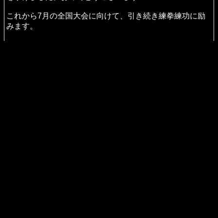
第32回兵庫県武術太極拳選手権大会
2月18日に開催された第32回兵庫県武術太極拳選手権大会
に参加しました。
結果は以下の通りです：
• 女子伝統拳術：2位
• 男子伝統拳術：2位
• 対練：1位
• 女子伝統器械：1位