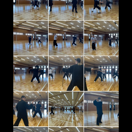
短棍（八棍頭）講習会
7月21日、8月11日、25日、9月1日に、宝塚スポーツセン
ターにて、短棍の講習会を計四回にわたって開催しまし
た。
短棍の套路は複雑で、一回目の頭から八回目の頭まであ
り、覚えるのが非常に難しいため、二回頭ずつ講習を行い
ました。参加者は同じ動作を数回復習し、各班に分かれて
共同研究や共同指導を行いました。
初級者は一通り套路を覚え、経験者は套路の構成や身体の
使い方を徹底して修練しました。
今後は、各支部での練習を通じて、学んだ内容を深めてい
きましょう。参加された皆様、お疲れ様でした。