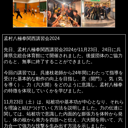
孟村八極拳関西講習会2024
先日、孟村八極拳関西講習会2024が11月23日、24日に兵
庫県立総合体育館にて開催されました。後援団体のご協力
のもと、無事に終了することができました。
今回の講習では、呉連枝老師から24年間にわたって指導を
受けた基本的な動作の向上を目指し、意（開門）、気（気
を導く）、力（六大開）をどのように意識し、孟村八極拳
の特徴を体現していくかを学びました。
11月23日（土）は、站桩功や基本功が中心となり、それら
を理論と結びつけていく方法を説明しました。力の伝達に
関しては、站桩功で意識した内面的な膨張力を体幹から発
し、体の核から発力を四肢へと伝え、六大開を用いて、六
力合一で強力な技撃を生み出す方法を示しました。