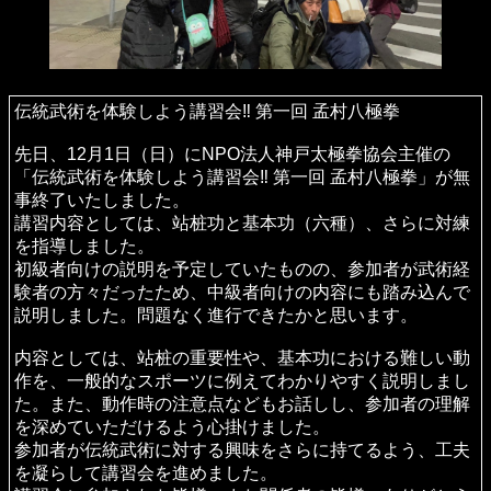
伝統武術を体験しよう講習会‼ 第一回 孟村八極拳
先日、12月1日（日）にNPO法人神戸太極拳協会主催の
「伝統武術を体験しよう講習会‼ 第一回 孟村八極拳」が無
事終了いたしました。
講習内容としては、站桩功と基本功（六種）、さらに対練
を指導しました。
初級者向けの説明を予定していたものの、参加者が武術経
験者の方々だったため、中級者向けの内容にも踏み込んで
説明しました。問題なく進行できたかと思います。
内容としては、站桩の重要性や、基本功における難しい動
作を、一般的なスポーツに例えてわかりやすく説明しまし
た。また、動作時の注意点などもお話しし、参加者の理解
を深めていただけるよう心掛けました。
参加者が伝統武術に対する興味をさらに持てるよう、工夫
を凝らして講習会を進めました。