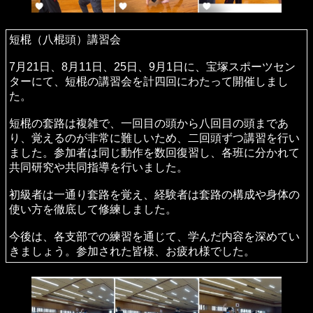
岡山支部特別講習会
9月14日（土）、9:00〜13:00の時間帯で、総社市武道館
（岡山県総社市真壁423-1）にて内部講習会を開催しまし
た。
講習内容は、基本功と八極拳小架に焦点を当てました。特
に、ミットを使った練習や、タオルを活用した力の感覚の
確認、さらには対練を中心とした練習に取り組みました。
参加された皆様、熱心に取り組んでいただきありがとうご
ざいました。