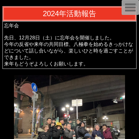
T
o
2024年活動報告
g
g
l
忘年会
e
n
先日、12月28日（土）に忘年会を開催しました。
a
v
今年の反省や来年の共同目標、八極拳を始めるきっかけな
i
どについて話し合いながら、楽しいひと時を過ごすことが
g
a
できました。
t
来年もどうぞよろしくお願いします。
i
o
n