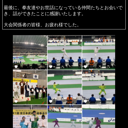
第41回全日本武術太極拳選手権大会
7月12日（金曜日）の男女伝統拳術A、および14日（日曜
日）の対練に参加してきました。
結果は以下の通りです：
• 男子伝統拳術A：2位を獲得し、6年ぶりに表彰台に登る
ことができました。
• 女子伝統拳術A：昨年に引き続き1位を獲得し、連覇を達
成しました。
• 対練：今年もハプニングがありましたが、最終的に1位を
いただきました。